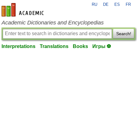
RU
DE
ES
FR
en-academic.com
Academic Dictionaries and Encyclopedias
Search!
Interpretations
Translations
Books
Игры ⚽