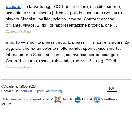
slavato
— sla·và·to agg. CO 1. di un colore, sbiadito, smorto;
scolorito: azzuro slavato | di volto, pallido e inespressivo: faccia
slavata Sinonimi: pallido, scialbo, smorto. Contrari: acceso,
brillante, vivace. 2. fig., di rappresentazione pittorica, che …
Dizionario italiano
smorto
— smòr·to p.pass., agg. 1. p.pass. → smorire, smorirsi 2a.
agg. CO che ha un colorito molto pallido, spento: viso smorto,
labbra smorte Sinonimi: bianco, cadaverico, cereo, esangue.
Contrari: colorito, roseo, rubicondo, rubizzo. 2b. agg. CO di… …
Dizionario italiano
© Academic, 2000-2026
18+
Contact us:
Technical Support
,
Advertising
Dictionaries export
, created on PHP,
Joomla,
Drupal,
WordPress,
MODx.