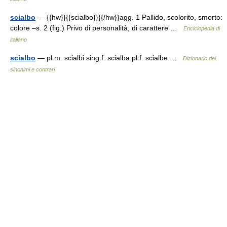
scialbo
— {{hw}}{{scialbo}}{{/hw}}agg. 1 Pallido, scolorito, smorto:
colore –s. 2 (fig.) Privo di personalità, di carattere …
Enciclopedia di
italiano
scialbo
— pl.m. scialbi sing.f. scialba pl.f. scialbe …
Dizionario dei
sinonimi e contrari