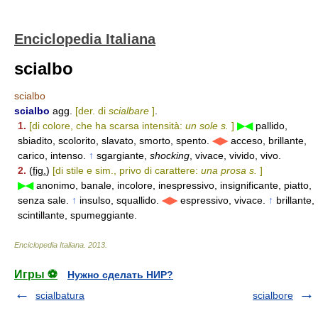
Enciclopedia Italiana
scialbo
scialbo
scialbo
agg.
[der. di
scialbare
]
.
1.
[di colore, che ha scarsa intensità:
un sole s.
]
▶◀
pallido,
sbiadito, scolorito, slavato, smorto, spento.
◀▶
acceso, brillante,
carico, intenso.
↑
sgargiante,
shocking
, vivace, vivido, vivo.
2.
(
fig.
)
[di stile e sim., privo di carattere:
una prosa s.
]
▶◀
anonimo, banale, incolore, inespressivo, insignificante, piatto,
senza sale.
↑
insulso, squallido.
◀▶
espressivo, vivace.
↑
brillante,
scintillante, spumeggiante.
Enciclopedia Italiana
.
2013
.
Игры ⚽
Нужно сделать НИР?
scialbatura
scialbore