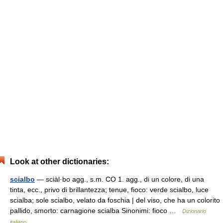
Look at other dictionaries:
scialbo
— sciàl·bo agg., s.m. CO 1. agg., di un colore, di una
tinta, ecc., privo di brillantezza; tenue, fioco: verde scialbo, luce
scialba; sole scialbo, velato da foschia | del viso, che ha un colorito
pallido, smorto: carnagione scialba Sinonimi: fioco …
Dizionario
italiano