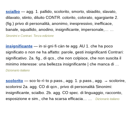
scialbo
— agg. 1. pallido, scolorito, smorto, sbiadito, slavato,
dilavato, stinto, diluito CONTR. colorito, colorato, sgargiante 2.
(fig.) privo di personalità, anonimo, inespressivo, inefficace,
banale, squallido, anodino, insignificante, impersonale,… …
Sinonimi e Contrari. Terza edizione
insignificante
— in·si·gni·fi·càn·te agg. AU 1. che ha poco
significato o non ne ha affatto: parole, gesti insignificanti Contrari:
significativo. 2a. fig., di qcs., che non colpisce, che non suscita il
minimo interesse: una bellezza insignificante | che manca di …
Dizionario italiano
scolorito
— sco·lo·rì·to p.pass., agg. 1. p.pass., agg. → scolorire,
scolorirsi 2a. agg. CO di qcn., privo di personalità Sinonimi:
insignificante, scialbo. 2b. agg. CO spec. di linguaggio, racconto,
esposizione e sim., che ha scarsa efficacia… …
Dizionario italiano