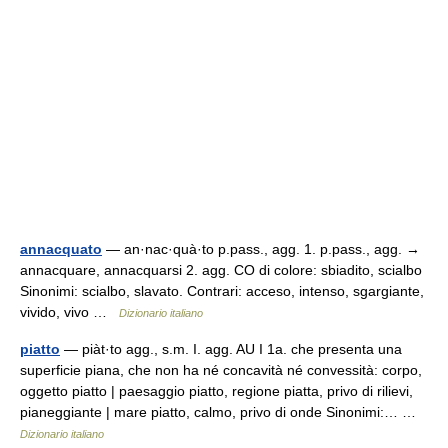
annacquato
— an·nac·quà·to p.pass., agg. 1. p.pass., agg. →
annacquare, annacquarsi 2. agg. CO di colore: sbiadito, scialbo
Sinonimi: scialbo, slavato. Contrari: acceso, intenso, sgargiante,
vivido, vivo …
Dizionario italiano
piatto
— piàt·to agg., s.m. I. agg. AU I 1a. che presenta una
superficie piana, che non ha né concavità né convessità: corpo,
oggetto piatto | paesaggio piatto, regione piatta, privo di rilievi,
pianeggiante | mare piatto, calmo, privo di onde Sinonimi:… …
Dizionario italiano